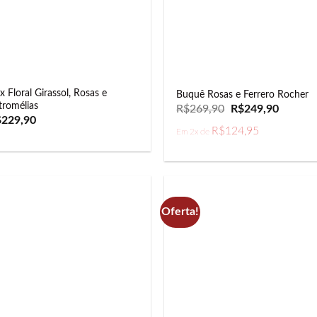
x Floral Girassol, Rosas e
Buquê Rosas e Ferrero Rocher
tromélias
O
O
R$
269,90
R$
249,90
preço
preço
$
229,90
original
atual
R$
124,95
Em 2x de
era:
é:
R$269,90.
R$249,9
Oferta!