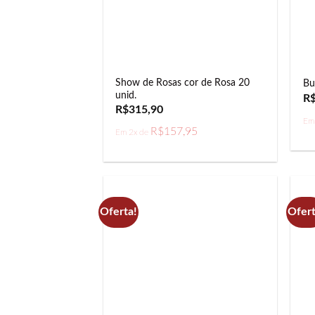
Show de Rosas cor de Rosa 20
Bu
unid.
R
R$
315,90
Em
R$
157,95
Em 2x de
Oferta!
Ofert