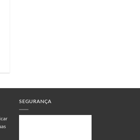
SEGURANÇA
icar
uas