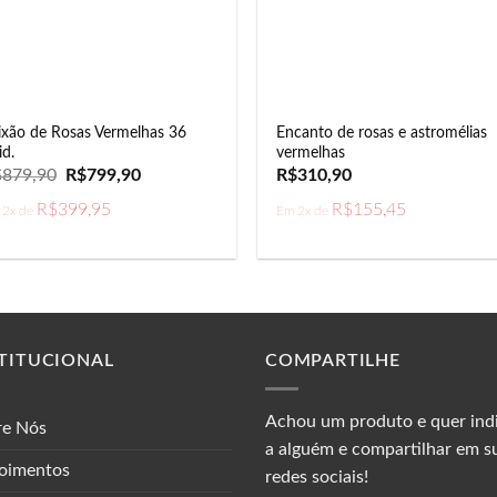
ixão de Rosas Vermelhas 36
Encanto de rosas e astromélias
id.
vermelhas
O
O
$
879,90
R$
799,90
R$
310,90
preço
preço
original
atual
R$
399,95
R$
155,45
 2x de
Em 2x de
era:
é:
R$879,90.
R$799,90.
TITUCIONAL
COMPARTILHE
Achou um produto e quer ind
re Nós
a alguém e compartilhar em s
oimentos
redes sociais!