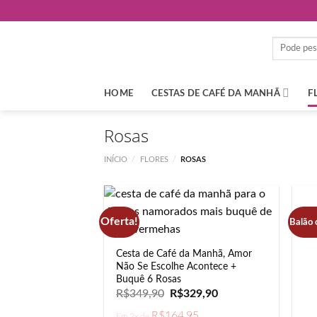
Skip
to
content
Pesquisar
por:
HOME
CESTAS DE CAFÉ DA MANHÃ
F
Rosas
INÍCIO
/
FLORES
/
ROSAS
Oferta!
Balão 
Cesta de Café da Manhã, Amor
Não Se Escolhe Acontece +
Buquê 6 Rosas
O
O
R$
349,90
R$
329,90
preço
preço
original
atual
R$
164,95
Em 2x de