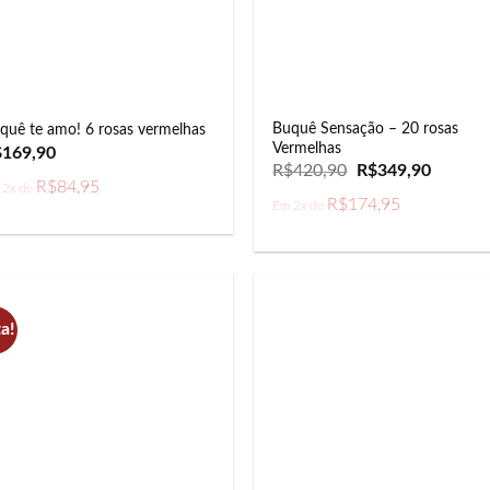
Buquê Sensação – 20 rosas
quê te amo! 6 rosas vermelhas
Vermelhas
$
169,90
O
O
R$
420,90
R$
349,90
preço
preço
R$
84,95
 2x de
original
atual
R$
174,95
Em 2x de
era:
é:
R$420,90.
R$349,9
a!