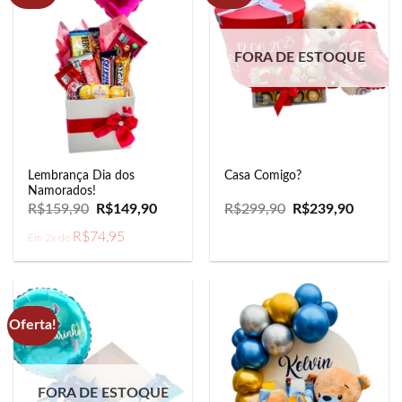
FORA DE ESTOQUE
Lembrança Dia dos
Casa Comigo?
Namorados!
O
O
O
O
R$
159,90
R$
149,90
R$
299,90
R$
239,90
preço
preço
preço
preço
original
atual
original
atual
R$
74,95
Em 2x de
era:
é:
era:
é:
R$159,90.
R$149,90.
R$299,90.
R$239,9
Oferta!
FORA DE ESTOQUE