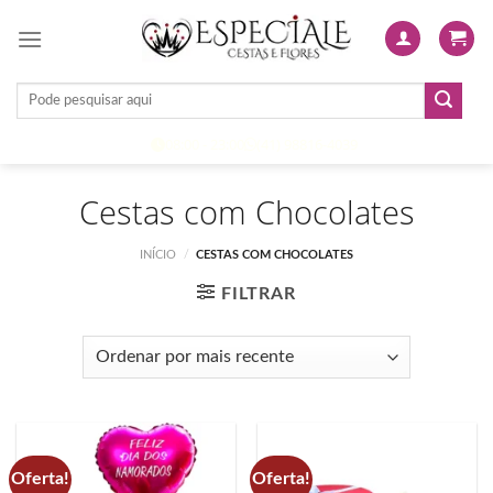
Skip
to
content
Pesquisar
por:
08:00 - 23:00
(41) 98816-4039
Cestas com Chocolates
INÍCIO
/
CESTAS COM CHOCOLATES
FILTRAR
Oferta!
Oferta!