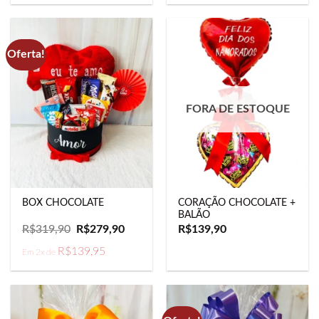
original
atual
era:
é:
R$214,90.
R$199,90.
Oferta!
FORA DE ESTOQUE
CORAÇÃO CHOCOLATE +
BOX CHOCOLATE
BALÃO
O
O
R$
319,90
R$
279,90
R$
139,90
preço
preço
original
atual
R$
139,95
Em 2x de
era:
é:
R$319,90.
R$279,90.