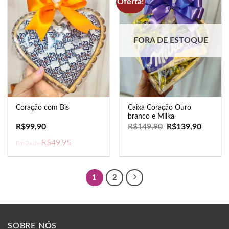
Oferta!
FORA DE ESTOQUE
Caixa Coração Ouro
Coração com Bis
branco e Milka
O
O
R$
99,90
R$
149,90
R$
139,90
preço
preço
original
atual
R$
49,95
Em 2x de
era:
é:
R$149,90.
R$139,9
1
2
SOBRE NÓS