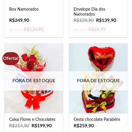
Envelope Dia dos
Box Namorados
Namorados
O
O
R$
249,90
R$
159,90
R$
139,90
preço
preço
original
atual
R$
124,95
R$
69,95
Em 2x de
Em 2x de
era:
é:
R$159,90.
R$139,9
Oferta!
FORA DE ESTOQUE
FORA DE ESTOQUE
Caixa Flores e Chocolates
Cesta chocolate Parabéns
O
O
R$
214,90
R$
199,90
R$
259,90
preço
preço