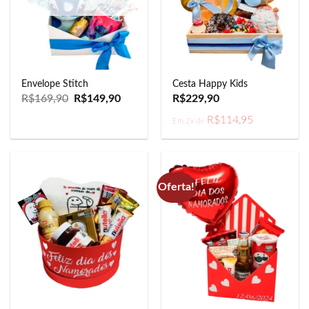
Envelope Stitch
Cesta Happy Kids
O
O
R$
169,90
R$
149,90
R$
229,90
preço
preço
original
atual
R$
114,95
Em 2x de
era:
é:
R$169,90.
R$149,90.
Oferta!