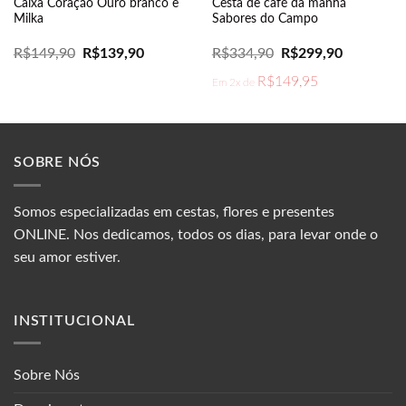
Caixa Coração Ouro branco e
Cesta de café da manhã
Milka
Sabores do Campo
O
O
O
O
R$
149,90
R$
139,90
R$
334,90
R$
299,90
preço
preço
preço
preço
original
atual
original
atual
R$
149,95
Em 2x de
era:
é:
era:
é:
R$149,90.
R$139,90.
R$334,90.
R$299,90.
SOBRE NÓS
Somos especializadas em cestas, flores e presentes
ONLINE. Nos dedicamos, todos os dias, para levar onde o
seu amor estiver.
INSTITUCIONAL
Sobre Nós