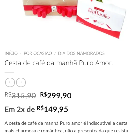
INÍCIO
/
POR OCASIÃO
/
DIA DOS NAMORADOS
Cesta de café da manhã Puro Amor.
R$
O
R$
O
315,90
299,90
preço
preço
R$
149,95
Em 2x de
original
atual
era:
é:
A cesta de café da manhã Puro amor é indiscutivel a cesta
R$315,90.
R$299,90.
mais charmosa e romântica, não a presenteada que resista