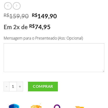
R$
O
R$
O
159,90
149,90
preço
preço
R$
74,95
Em 2x de
original
atual
era:
é:
Mensagem para o Presenteado (Ass: Opcional)
R$159,90.
R$149,90.
Lembrança Dia dos Namorados! quantidade
COMPRAR