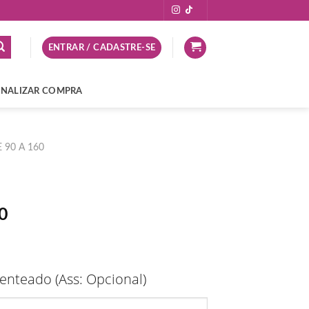
ENTRAR / CADASTRE-SE
INALIZAR COMPRA
 90 A 160
O
0
preço
atual
é:
nteado (Ass: Opcional)
0.
R$147,90.