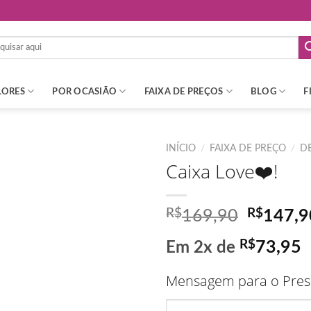
LORES
POR OCASIÃO
FAIXA DE PREÇOS
BLOG
F
INÍCIO
/
FAIXA DE PREÇO
/
DE
Caixa Love❤️!
R$
O
R$
169,90
147,9
preço
R$
73,95
Em 2x de
original
era:
Mensagem para o Prese
R$169,9