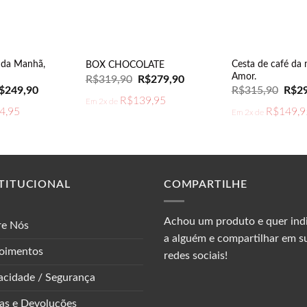
 da Manhã,
Cesta de café da
BOX CHOCOLATE
Amor.
O
O
R$
319,90
R$
279,90
preço
preço
O
O
$
249,90
R$
315,90
R$
2
original
atual
reço
preço
preç
R$
139,95
Em 2x de
era:
é:
iginal
atual
origin
4,95
R$
149,9
Em 2x de
R$319,90.
R$279,90.
a:
é:
era:
$259,90.
R$249,90.
R$31
TITUCIONAL
COMPARTILHE
Achou um produto e quer ind
re Nós
a alguém e compartilhar em s
oimentos
redes sociais!
acidade / Segurança
as e Devoluções